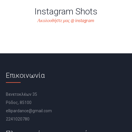
Instagram Shots
Ακολουθήστε μας @ instagram
Επικοινωνία
Βενετοκλέων 35
Ρόδος, 85100
ellipardance@gmail.com
2241020780