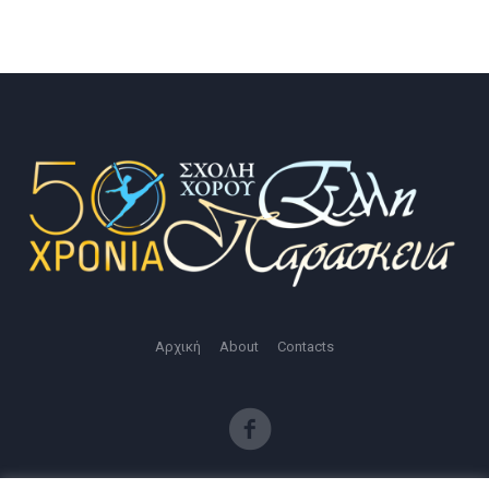
Αρχική
About
Contacts