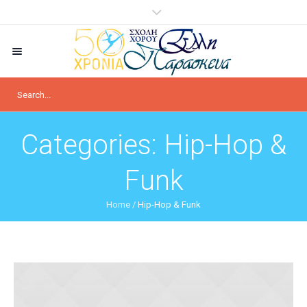
Categories:
Hip-Hop &
Funk
Home
/
Hip-Hop & Funk